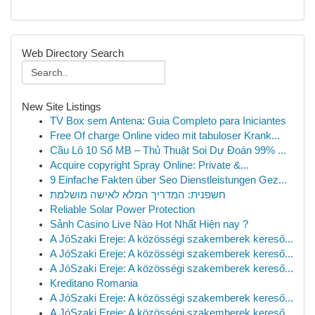
Web Directory Search
New Site Listings
TV Box sem Antena: Guia Completo para Iniciantes
Free Of charge Online video mit tabuloser Krank...
Cầu Lô 10 Số MB – Thủ Thuật Soi Dự Đoán 99% ...
Acquire copyright Spray Online: Private &...
9 Einfache Fakten über Seo Dienstleistungen Gez...
חשפנית: המדריך המלא לאישה מושלמת
Reliable Solar Power Protection
Sảnh Casino Live Nào Hot Nhất Hiện nay ?
A JóSzaki Ereje: A közösségi szakemberek kereső...
A JóSzaki Ereje: A közösségi szakemberek kereső...
A JóSzaki Ereje: A közösségi szakemberek kereső...
Kreditano Romania
A JóSzaki Ereje: A közösségi szakemberek kereső...
A JóSzaki Ereje: A közösségi szakemberek kereső...