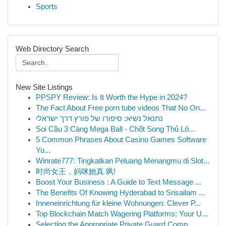
Sports
Web Directory Search
New Site Listings
PPSPY Review: Is It Worth the Hype in 2024?
The Fact About Free porn tube videos That No On...
נתנאל נשיא: סיפורו של פורץ דרך ישראלי
Soi Cầu 3 Càng Mega Ball - Chốt Song Thủ Lô...
5 Common Phrases About Casino Games Software
Yo...
Winrate777: Tingkatkan Peluang Menangmu di Slot...
时尚女王，妈咪她真 飒!
Boost Your Business : A Guide to Text Message ...
The Benefits Of Knowing Hyderabad to Srisailam ...
Inneneinrichtung für kleine Wohnungen: Clever P...
Top Blockchain Match Wagering Platforms: Your U...
Selecting the Appropriate Private Guard Comp...