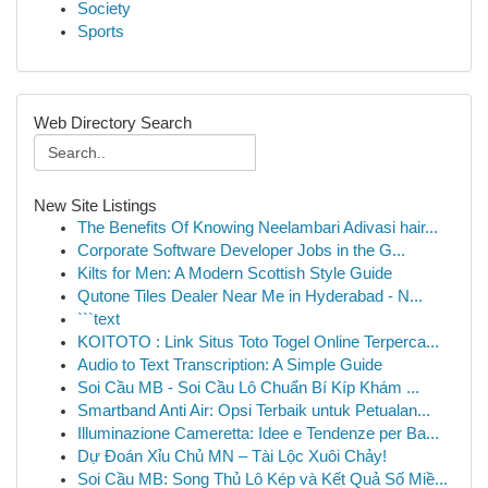
Society
Sports
Web Directory Search
New Site Listings
The Benefits Of Knowing Neelambari Adivasi hair...
Corporate Software Developer Jobs in the G...
Kilts for Men: A Modern Scottish Style Guide
Qutone Tiles Dealer Near Me in Hyderabad - N...
```text
KOITOTO : Link Situs Toto Togel Online Terperca...
Audio to Text Transcription: A Simple Guide
Soi Cầu MB - Soi Cầu Lô Chuẩn Bí Kíp Khám ...
Smartband Anti Air: Opsi Terbaik untuk Petualan...
Illuminazione Cameretta: Idee e Tendenze per Ba...
Dự Đoán Xỉu Chủ MN – Tài Lộc Xuôi Chảy!
Soi Cầu MB: Song Thủ Lô Kép và Kết Quả Số Miề...