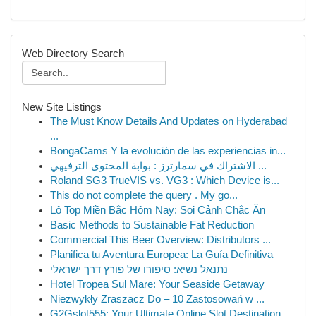
Web Directory Search
New Site Listings
The Must Know Details And Updates on Hyderabad
...
BongaCams Y la evolución de las experiencias in...
الاشتراك في سمارترز : بوابة المحتوى الترفيهي ...
Roland SG3 TrueVIS vs. VG3 : Which Device is...
This do not complete the query . My go...
Lô Top Miền Bắc Hôm Nay: Soi Cảnh Chắc Ăn
Basic Methods to Sustainable Fat Reduction
Commercial This Beer Overview: Distributors ...
Planifica tu Aventura Europea: La Guía Definitiva
נתנאל נשיא: סיפורו של פורץ דרך ישראלי
Hotel Tropea Sul Mare: Your Seaside Getaway
Niezwykły Zraszacz Do – 10 Zastosowań w ...
G2Gslot555: Your Ultimate Online Slot Destination