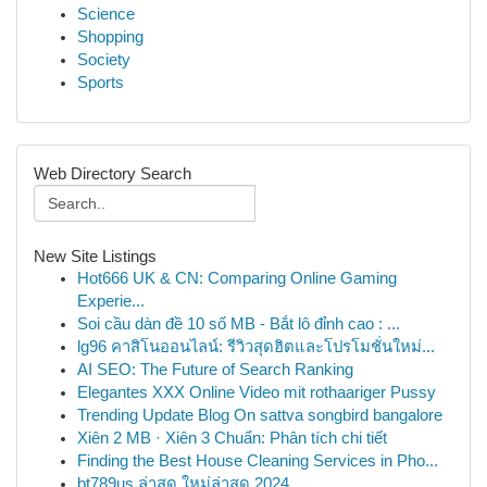
Science
Shopping
Society
Sports
Web Directory Search
New Site Listings
Hot666 UK & CN: Comparing Online Gaming
Experie...
Soi cầu dàn đề 10 số MB - Bắt lô đỉnh cao : ...
lg96 คาสิโนออนไลน์: รีวิวสุดฮิตและโปรโมชั่นใหม่...
AI SEO: The Future of Search Ranking
Elegantes XXX Online Video mit rothaariger Pussy
Trending Update Blog On sattva songbird bangalore
Xiên 2 MB · Xiên 3 Chuẩn: Phân tích chi tiết
Finding the Best House Cleaning Services in Pho...
bt789us ล่าสุด ใหม่ล่าสุด 2024