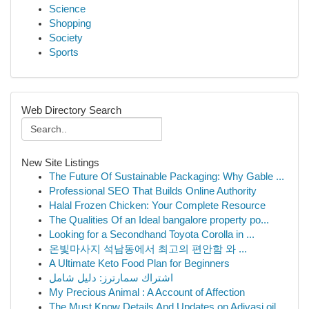
Science
Shopping
Society
Sports
Web Directory Search
New Site Listings
The Future Of Sustainable Packaging: Why Gable ...
Professional SEO That Builds Online Authority
Halal Frozen Chicken: Your Complete Resource
The Qualities Of an Ideal bangalore property po...
Looking for a Secondhand Toyota Corolla in ...
온빛마사지 석남동에서 최고의 편안함 와 ...
A Ultimate Keto Food Plan for Beginners
اشتراك سمارترز: دليل شامل
My Precious Animal : A Account of Affection
The Must Know Details And Updates on Adivasi oil