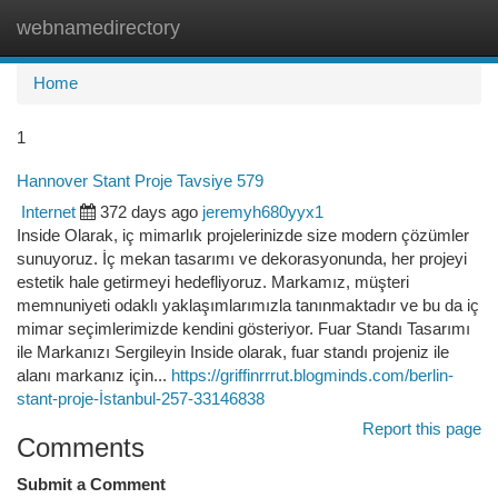
webnamedirectory
Togg
navi
Home
1
Hannover Stant Proje Tavsiye 579
Internet
372 days ago
jeremyh680yyx1
Inside Olarak, iç mimarlık projelerinizde size modern çözümler
sunuyoruz. İç mekan tasarımı ve dekorasyonunda, her projeyi
estetik hale getirmeyi hedefliyoruz. Markamız, müşteri
memnuniyeti odaklı yaklaşımlarımızla tanınmaktadır ve bu da iç
mimar seçimlerimizde kendini gösteriyor. Fuar Standı Tasarımı
ile Markanızı Sergileyin Inside olarak, fuar standı projeniz ile
alanı markanız için...
https://griffinrrrut.blogminds.com/berlin-
stant-proje-İstanbul-257-33146838
Report this page
Comments
Submit a Comment