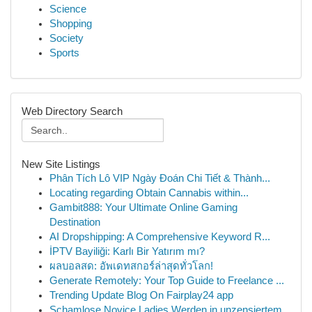
Science
Shopping
Society
Sports
Web Directory Search
New Site Listings
Phân Tích Lô VIP Ngày Đoán Chi Tiết & Thành...
Locating regarding Obtain Cannabis within...
Gambit888: Your Ultimate Online Gaming
Destination
AI Dropshipping: A Comprehensive Keyword R...
İPTV Bayiliği: Karlı Bir Yatırım mı?
ผลบอลสด: อัพเดทสกอร์ล่าสุดทั่วโลก!
Generate Remotely: Your Top Guide to Freelance ...
Trending Update Blog On Fairplay24 app
Schamlose Novice Ladies Werden in unzensiertem