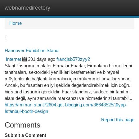
webnamedirectory
Togg
navi
Home
1
Hannover Exhibition Stand
Internet
391 days ago
francisb579zyy2
Stant Tasarımı İmalatçı Firmalar Fuarlar, Firmaların hizmetlerini
tanıtmaları, sektördeki yenilikleri keşfetmeleri ve bireysel
müşteriler ile bağlantı kurmaları için mükemmel fırsatlar sunar.
Ancak, bu fırsatları en iyi şekilde değerlendirebilmek için doğru
bir stand tasarımı gereklidir. Fuar standınız, sadece bir tanıtım
alanı değil, aynı zamanda markanızı ve hizmetlerinizi tanıtabil...
https://mimari-stant72604.get-blogging.com/36648525/tüyap-
İstanbul-booth-design
Report this page
Comments
Submit a Comment