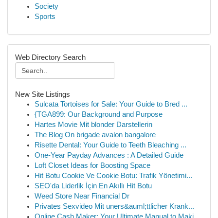
Society
Sports
Web Directory Search
New Site Listings
Sulcata Tortoises for Sale: Your Guide to Bred ...
{TGA899: Our Background and Purpose
Hartes Movie Mit blonder Darstellerin
The Blog On brigade avalon bangalore
Risette Dental: Your Guide to Teeth Bleaching ...
One-Year Payday Advances : A Detailed Guide
Loft Closet Ideas for Boosting Space
Hit Botu Cookie Ve Cookie Botu: Trafik Yönetimi...
SEO'da Liderlik İçin En Akıllı Hit Botu
Weed Store Near Financial Dr
Privates Sexvideo Mit uners&auml;ttlicher Krank...
Online Cash Maker: Your Ultimate Manual to Maki...