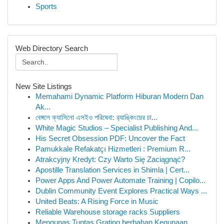
Sports
Web Directory Search
New Site Listings
Memahami Dynamic Platform Hiburan Modern Dan
Ak...
বেঙ্গলে ক্যাসিনো এসইও পরিষেবা: র‍্যাঙ্কিংয়ের চা...
White Magic Studios – Specialist Publishing And...
His Secret Obsession PDF: Uncover the Fact
Pamukkale Refakatçı Hizmetleri : Premium R...
Atrakcyjny Kredyt: Czy Warto Się Zaciągnąć?
Apostille Translation Services in Shimla | Cert...
Power Apps And Power Automate Training | Copilo...
Dublin Community Event Explores Practical Ways ...
United Beats: A Rising Force in Music
Reliable Warehouse storage racks Suppliers
Mengupas Tuntas Grating berbahan Kegunaan